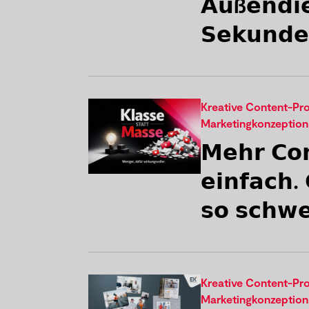
𝗔𝘂ß𝗲𝗻𝗱𝗶𝗲
𝗦𝗲𝗸𝘂𝗻𝗱𝗲
Kreative Content-Pr
Marketingkonzeption
𝗠𝗲𝗵𝗿 𝗖𝗼𝗻
𝗲𝗶𝗻𝗳𝗮𝗰𝗵.
𝘀𝗼 𝘀𝗰𝗵𝘄
Kreative Content-Pr
Marketingkonzeption