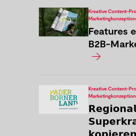
Kreative Content-Pr
Marketingkonzeption
Features e
B2B-Marke
Kreative Content-Pr
Marketingkonzeption
𝗥𝗲𝗴𝗶𝗼𝗻𝗮
𝗦𝘂𝗽𝗲𝗿𝗸𝗿
𝗸𝗼𝗽𝗶𝗲𝗿𝗲