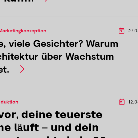
Marketingkonzeption
27.0
e, viele Gesichter? Warum
hitektur über Wachstum
et.
oduktion
12.0
 𝘃𝗼𝗿, 𝗱𝗲𝗶𝗻𝗲 𝘁𝗲𝘂𝗲𝗿𝘀𝘁𝗲
𝗲 𝗹ä𝘂𝗳𝘁 – 𝘂𝗻𝗱 𝗱𝗲𝗶𝗻