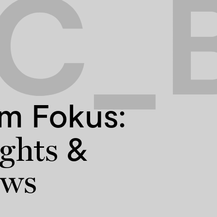
C_B
im Fokus:
&
ights
ews