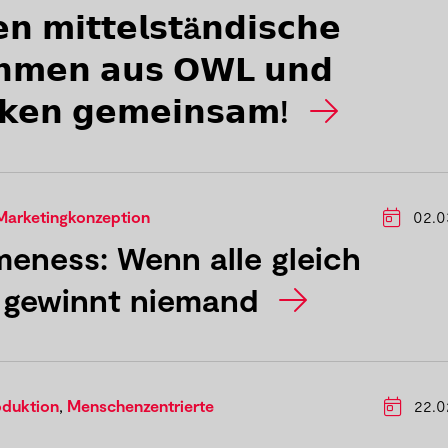
𝗻 𝗺𝗶𝘁𝘁𝗲𝗹𝘀𝘁ä𝗻𝗱𝗶𝘀𝗰𝗵𝗲
𝗵𝗺𝗲𝗻 𝗮𝘂𝘀 𝗢𝗪𝗟 𝘂𝗻𝗱
𝗸𝗲𝗻 𝗴𝗲𝗺𝗲𝗶𝗻𝘀𝗮𝗺!
Marketingkonzeption
02.0
meness: Wenn alle gleich
 gewinnt niemand
oduktion
,
Menschenzentrierte
22.0