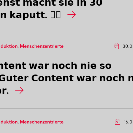
𝗻𝘀𝘁 𝗺𝗮𝗰𝗵𝘁 𝘀𝗶𝗲 𝗶𝗻 𝟯𝟬
 𝗸𝗮𝗽𝘂𝘁𝘁. 🤦‍♀️
oduktion
,
Menschenzentrierte
30.0
𝘁𝗲𝗻𝘁 𝘄𝗮𝗿 𝗻𝗼𝗰𝗵 𝗻𝗶𝗲 𝘀𝗼
 𝗚𝘂𝘁𝗲𝗿 𝗖𝗼𝗻𝘁𝗲𝗻𝘁 𝘄𝗮𝗿 𝗻𝗼𝗰𝗵 𝗻
𝗿.
oduktion
,
Menschenzentrierte
16.0