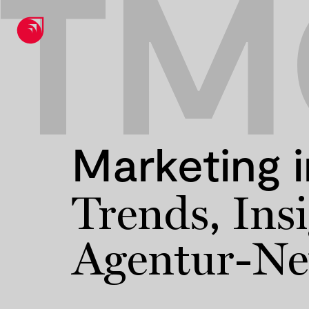
TM
Marketing 
,
Trends
Ins
Agentur-N