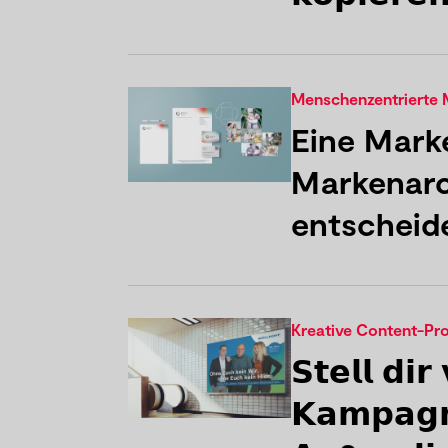
Menschenzentrierte 
Eine Mark
Markenarc
entscheid
Kreative Content-Pr
𝗦𝘁𝗲𝗹𝗹 𝗱𝗶
𝗞𝗮𝗺𝗽𝗮𝗴𝗻