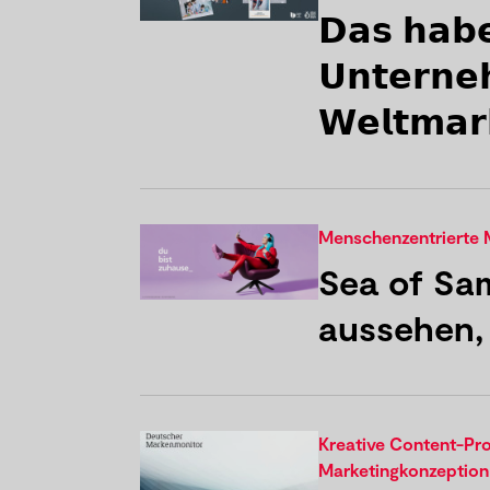
𝗗𝗮𝘀 𝗵𝗮𝗯𝗲
𝗨𝗻𝘁𝗲𝗿𝗻
𝗪𝗲𝗹𝘁𝗺𝗮
Menschenzentrierte 
Sea of Sa
aussehen,
Kreative Content-Pr
Marketingkonzeption