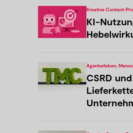
Kreative Content-Pr
KI-Nutzun
Hebelwirk
Agenturleben
,
Mensch
CSRD und
Lieferkett
Unternehm