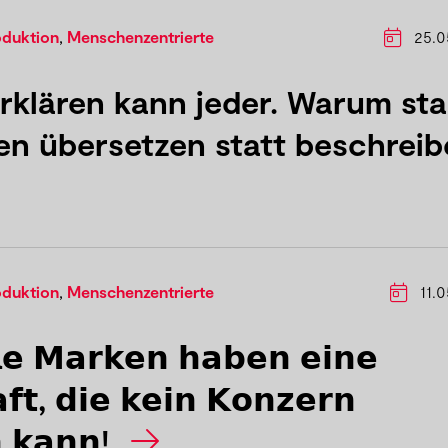
oduktion
,
Menschenzentrierte
25.0
rklären kann jeder. Warum sta
n übersetzen statt beschreib
oduktion
,
Menschenzentrierte
11.0
𝗹𝗲 𝗠𝗮𝗿𝗸𝗲𝗻 𝗵𝗮𝗯𝗲𝗻 𝗲𝗶𝗻𝗲
𝗳𝘁, 𝗱𝗶𝗲 𝗸𝗲𝗶𝗻 𝗞𝗼𝗻𝘇𝗲𝗿𝗻
𝗻 𝗸𝗮𝗻𝗻!