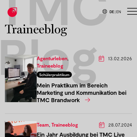
TMC
DE
|
EN
H
Traineeblog
Blog
Agenturleben
,
13.02.2026
Traineeblog
Schülerpraktikum
Mein Praktikum im Bereich
Marketing und Kommunikation bei
TMC Brandwork
Team
,
Traineeblog
28.07.2024
Ein Jahr Ausbildung bei TMC Live