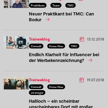
Praktikum
Team
TMC
Neuer Praktikant bei TMC: Can
Bodur
Traineeblog
13.12.2018
Consult
Know How
TMC
Endlich Klarheit für Influencer bei
der Werbekennzeichnung?
Traineeblog
19.07.2018
Consult
Know How
strategie
Haßloch – ein scheinbar
unscheinbares Dorf mit großer