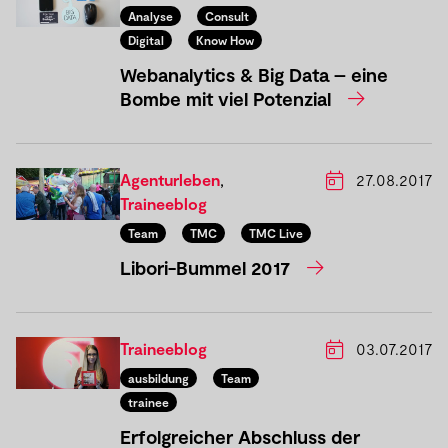
Analyse
Consult
Digital
Know How
Webanalytics & Big Data – eine
Bombe mit viel Potenzial
Agenturleben
,
27.08.2017
Traineeblog
Team
TMC
TMC Live
Libori-Bummel 2017
Traineeblog
03.07.2017
ausbildung
Team
trainee
Erfolgreicher Abschluss der