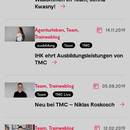
Kwasny!
Agenturleben
,
Team
,
14.11.2019
Traineeblog
ausbildung
Team
TMC
IHK ehrt Ausbildungsleistungen von
TMC
Team
,
Traineeblog
05.08.2019
Team
TMC Live
Neu bei TMC – Niklas Roskosch
Team
,
Traineeblog
12.02.2019