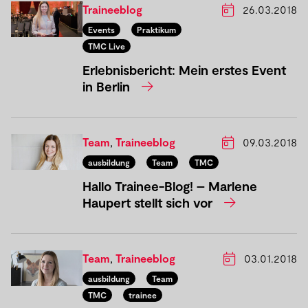
Traineeblog
26.03.2018
Events
Praktikum
TMC Live
Erlebnisbericht: Mein erstes Event
in Berlin
Team
,
Traineeblog
09.03.2018
ausbildung
Team
TMC
Hallo Trainee-Blog! – Marlene
Haupert stellt sich vor
Team
,
Traineeblog
03.01.2018
ausbildung
Team
TMC
trainee