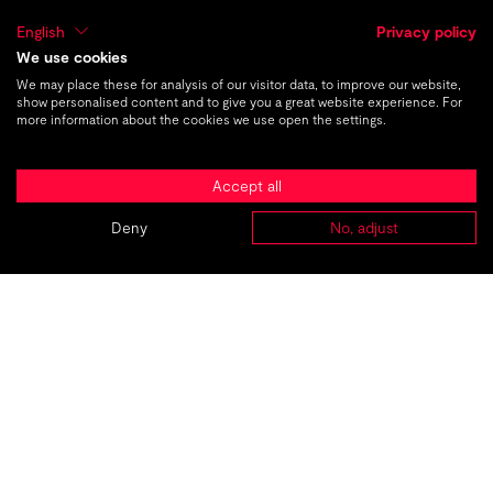
English
Privacy policy
TMC Brandwork
We use cookies
We may place these for analysis of our visitor data, to improve our website,
Strategische Markenentwicklung und
show personalised content and to give you a great website experience. For
more information about the cookies we use open the settings.
-führung
Accept all
TMC Live
Deny
No, adjust
ABOUT
AGENTUREN
PROJEKTE
KARRIERE
KONTAKT
Begeisternde Live-Erlebnisse und
authentische Videoproduktionen
Marketing-Insights
AGB
Hier gibt’s
zum Mitnehmen.
Greifen Sie zu!
Datenschutz