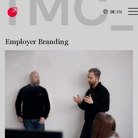
TMC_
DE
|
EN
H
Employer Branding