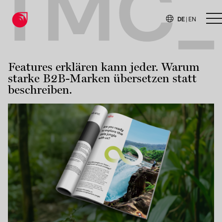
TMC_
DE
|
EN
H
Features erklären kann jeder. Warum
starke B2B-Marken übersetzen statt
beschreiben.