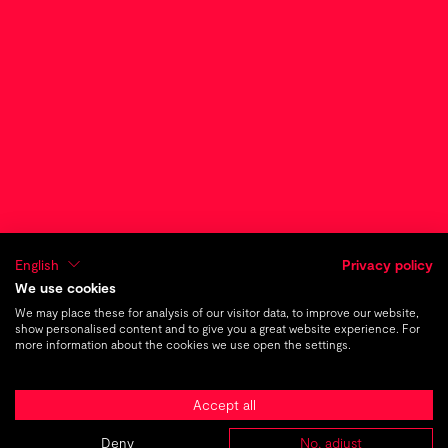
Marketing
Company
®
Amplio
WebTech und Digital Marketing für
mehr Sichtbarkeit
TMC Brandwork
Strategische Markenentwicklung und
English
Privacy policy
-führung
We use cookies
We may place these for analysis of our visitor data, to improve our website,
show personalised content and to give you a great website experience. For
more information about the cookies we use open the settings.
TMC Live
Begeisternde Live-Erlebnisse und
Accept all
authentische Videoproduktionen
Deny
No, adjust
ABOUT
AGENTUREN
PROJEKTE
KARRIERE
KONTAKT