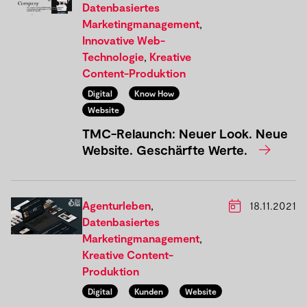
Datenbasiertes
Marketingmanagement
,
Innovative Web-
Technologie
,
Kreative
Content-Produktion
Digital
Know How
Website
TMC-Relaunch: Neuer Look. Neue
Website. Geschärfte Werte.
Agenturleben
,
18.11.2021
Datenbasiertes
Marketingmanagement
,
Kreative Content-
Produktion
Digital
Kunden
Website