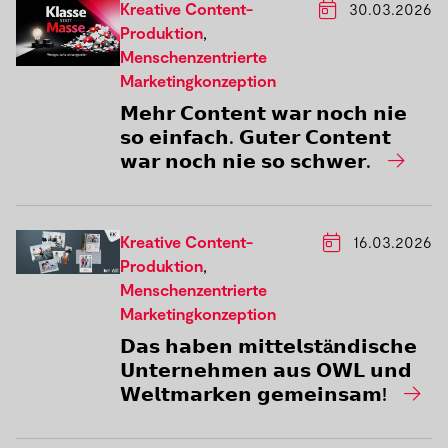
Kreative Content-
30.03.2026
Produktion
,
Menschenzentrierte
Marketingkonzeption
𝗠𝗲𝗵𝗿 𝗖𝗼𝗻𝘁𝗲𝗻𝘁 𝘄𝗮𝗿 𝗻𝗼𝗰𝗵 𝗻𝗶𝗲
𝘀𝗼 𝗲𝗶𝗻𝗳𝗮𝗰𝗵. 𝗚𝘂𝘁𝗲𝗿 𝗖𝗼𝗻𝘁𝗲𝗻𝘁
𝘄𝗮𝗿 𝗻𝗼𝗰𝗵 𝗻𝗶𝗲 𝘀𝗼 𝘀𝗰𝗵𝘄𝗲𝗿.
Kreative Content-
16.03.2026
Produktion
,
Menschenzentrierte
Marketingkonzeption
𝗗𝗮𝘀 𝗵𝗮𝗯𝗲𝗻 𝗺𝗶𝘁𝘁𝗲𝗹𝘀𝘁ä𝗻𝗱𝗶𝘀𝗰𝗵𝗲
𝗨𝗻𝘁𝗲𝗿𝗻𝗲𝗵𝗺𝗲𝗻 𝗮𝘂𝘀 𝗢𝗪𝗟 𝘂𝗻𝗱
𝗪𝗲𝗹𝘁𝗺𝗮𝗿𝗸𝗲𝗻 𝗴𝗲𝗺𝗲𝗶𝗻𝘀𝗮𝗺!