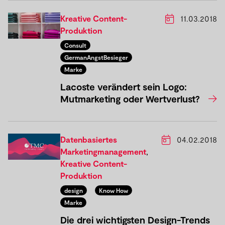
Kreative Content-
11.03.2018
Produktion
Consult
GermanAngstBesieger
Marke
Lacoste verändert sein Logo:
Mutmarketing oder Wertverlust?
Datenbasiertes
04.02.2018
Marketingmanagement
,
Kreative Content-
Produktion
design
Know How
Marke
Die drei wichtigsten Design-Trends