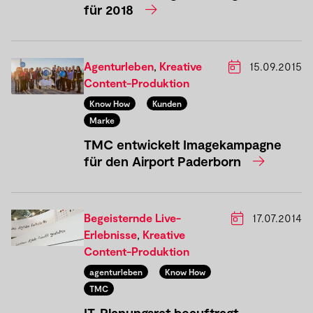
für 2018
Agenturleben
,
Kreative
15.09.2015
Content-Produktion
Know How
Kunden
Marke
TMC entwickelt Imagekampagne
für den Airport Paderborn
Begeisternde Live-
17.07.2014
Erlebnisse
,
Kreative
Content-Produktion
agenturleben
Know How
TMC
IT-Planungsrat beauftragt