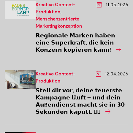
Kreative Content-
11.05.2026
Produktion
,
Menschenzentrierte
Marketingkonzeption
𝗥𝗲𝗴𝗶𝗼𝗻𝗮𝗹𝗲 𝗠𝗮𝗿𝗸𝗲𝗻 𝗵𝗮𝗯𝗲𝗻
𝗲𝗶𝗻𝗲 𝗦𝘂𝗽𝗲𝗿𝗸𝗿𝗮𝗳𝘁, 𝗱𝗶𝗲 𝗸𝗲𝗶𝗻
𝗞𝗼𝗻𝘇𝗲𝗿𝗻 𝗸𝗼𝗽𝗶𝗲𝗿𝗲𝗻 𝗸𝗮𝗻𝗻!
Kreative Content-
12.04.2026
Produktion
𝗦𝘁𝗲𝗹𝗹 𝗱𝗶𝗿 𝘃𝗼𝗿, 𝗱𝗲𝗶𝗻𝗲 𝘁𝗲𝘂𝗲𝗿𝘀𝘁𝗲
𝗞𝗮𝗺𝗽𝗮𝗴𝗻𝗲 𝗹ä𝘂𝗳𝘁 – 𝘂𝗻𝗱 𝗱𝗲𝗶𝗻
𝗔𝘂ß𝗲𝗻𝗱𝗶𝗲𝗻𝘀𝘁 𝗺𝗮𝗰𝗵𝘁 𝘀𝗶𝗲 𝗶𝗻 𝟯𝟬
𝗦𝗲𝗸𝘂𝗻𝗱𝗲𝗻 𝗸𝗮𝗽𝘂𝘁𝘁. 🤦‍♀️