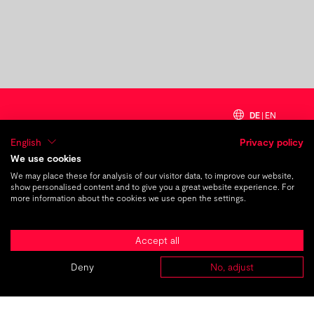
früherer Beitrag
nächster Beitrag
DE
|
EN
English
Privacy policy
We use cookies
Ein halbes Jahr Ausbildung
We may place these for analysis of our visitor data, to improve our website,
show personalised content and to give you a great website experience. For
more information about the cookies we use open the settings.
Accept all
TMC_
The
Deny
No, adjust
ABOUT
AGENTUREN
PROJEKTE
KARRIERE
KONTAKT
Marketing
Company