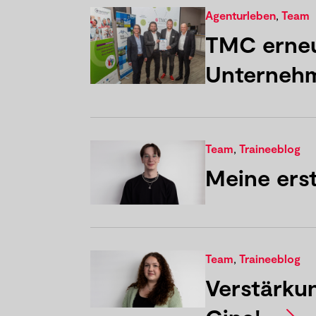
Agenturleben
,
Team
TMC erneut
Unternehm
Team
,
Traineeblog
Meine ers
Team
,
Traineeblog
Verstärkun