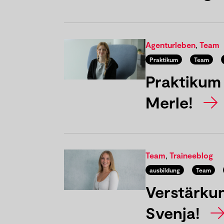
Agenturleben
,
Team
Praktikum
Team
Praktikum 
Merle!
Team
,
Traineeblog
ausbildung
Team
Verstärkun
Svenja!