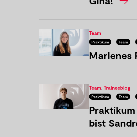
Gina!
Team
Praktikum
Team
Marlenes 
Team
,
Traineeblog
Praktikum
Team
Praktikum
bist Sand