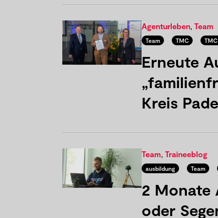
Agenturleben
,
Team
Team
TMC
TMC 
Erneute A
„familien
Kreis Pad
Team
,
Traineeblog
ausbildung
Team
2 Monate 
oder Seg