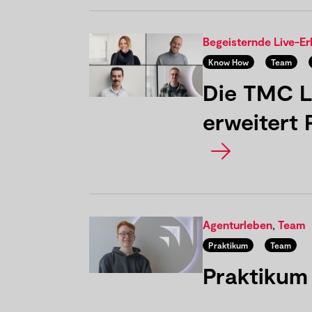
Begeisternde Live-Er
Know How
Team
Die TMC L
erweitert 
Agenturleben
,
Team
Praktikum
Team
Praktikum