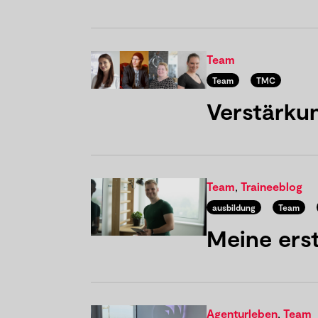
Team
Team
TMC
Verstärku
Team
,
Traineeblog
ausbildung
Team
Meine ers
Agenturleben
,
Team