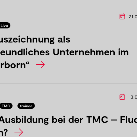
21.
Live
uszeichnung als
freundliches Unternehmen im
erborn“
13.
TMC
trainee
Ausbildung bei der TMC – Flu
en?