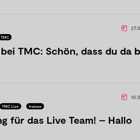
27.0
TMC
bei TMC: Schön, dass du da b
10.0
TMC Live
trainee
g für das Live Team! – Hallo