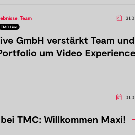
lebnisse
,
Team
31.0
TMC Live
ive GmbH verstärkt Team und
Portfolio um Video Experienc
01.0
 bei TMC: Willkommen Maxi!