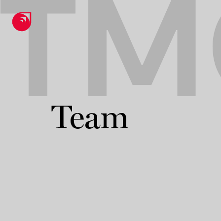
TM
Team