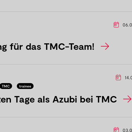
06.0
ng für das TMC-Team!
14.
TMC
trainee
ten Tage als Azubi bei TMC
03.0