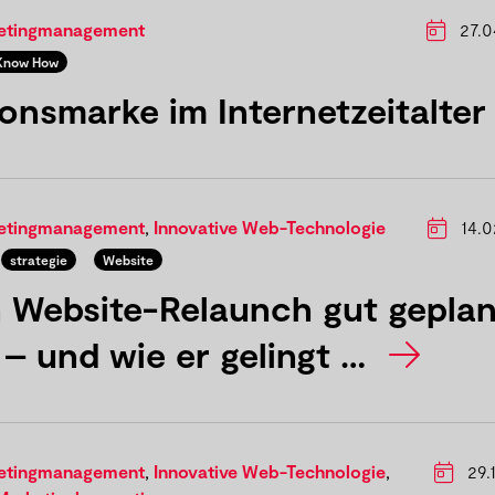
ketingmanagement
27.0
Know How
ionsmarke im Internetzeitalte
ketingmanagement
,
Innovative Web-Technologie
14.0
strategie
Website
 Website-Relaunch gut geplan
e – und wie er gelingt …
ketingmanagement
,
Innovative Web-Technologie
,
29.