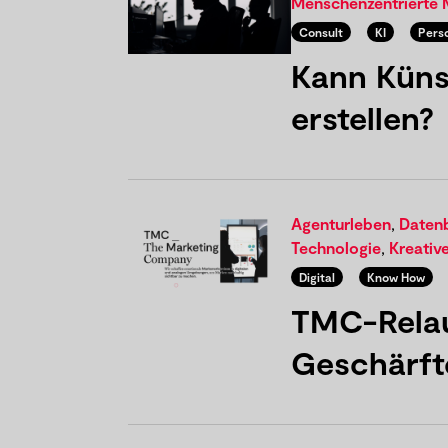
Menschenzentrierte 
Consult
KI
Pers
Kann Künst
erstellen?
Agenturleben
,
Daten
Technologie
,
Kreativ
Digital
Know How
TMC-Relau
Geschärft