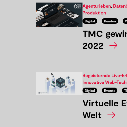
Agenturleben
,
Daten
Produktion
Digital
Kunden
W
TMC gewin
2022
Begeisternde Live-Er
Innovative Web-Tech
Digital
Events
T
Virtuelle 
Welt