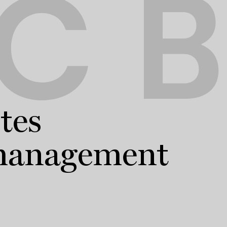
C B
tes
management