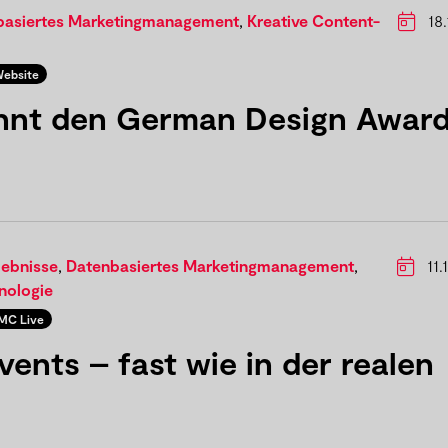
basiertes Marketingmanagement
,
Kreative Content-
18.
ebsite
nt den German Design Awar
lebnisse
,
Datenbasiertes Marketingmanagement
,
11.
nologie
MC Live
Events – fast wie in der realen