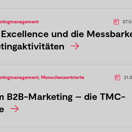
ketingmanagement
07.0
 Excellence und die Messbarke
tingaktivitäten
ketingmanagement
,
Menschenzentrierte
31.0
im B2B-Marketing – die TMC-
ie