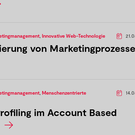
ketingmanagement
,
Innovative Web-Technologie
21.0
ierung von Marketingprozess
ketingmanagement
,
Menschenzentrierte
14.0
rofiling im Account Based
g