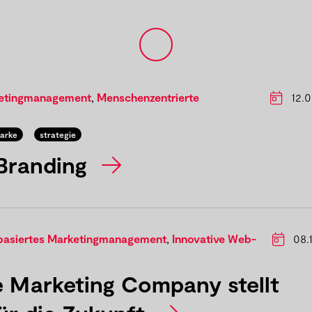
ketingmanagement
,
Menschenzentrierte
12.0
arke
strategie
Branding
basiertes Marketingmanagement
,
Innovative Web-
08.
 Marketing Company stellt