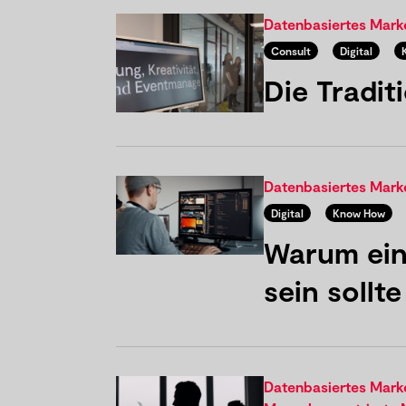
Datenbasiertes Mar
Consult
Digital
Die Tradit
Datenbasiertes Mar
Digital
Know How
Warum ein
sein sollt
Datenbasiertes Mar