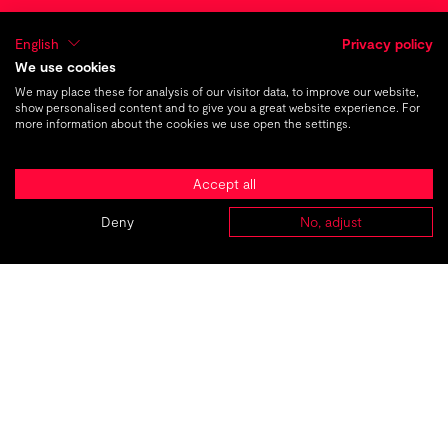
TMC gewinnt den German
English
Privacy policy
Design Award 2022
We use cookies
We may place these for analysis of our visitor data, to improve our website,
show personalised content and to give you a great website experience. For
more information about the cookies we use open the settings.
TMC_
The
Accept all
Marketing
Company
Deny
No, adjust
ABOUT
AGENTUREN
PROJEKTE
KARRIERE
KONTAKT
®
Amplio
WebTech und Digital Marketing für
mehr Sichtbarkeit
TMC Brandwork