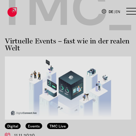
TMC_
DE
|
EN
H
Virtuelle Events – fast wie in der realen
Welt
Digital
Events
TMC Live
11.11.2020