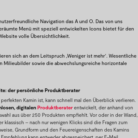
 nutzerfreundliche Navigation das A und O. Das von uns
fgeräumte Menü mit speziell entwickelten Icons bietet für den
ebsite volle Übersichtlichkeit.
ieren sich an dem Leitspruch ‚Weniger ist mehr‘. Wesentliche
en Milieubilder sowie die abwechslungsreiche horizontale
te: der persönliche Produktberater
erfekten Kamin ist, kann schnell mal den Überblick verlieren.
nlosen, digitalen
Produktberater
entwickelt, der anhand von
uswahl aus über 250 Produkten empfiehlt. Vor oder in der Wand,
r klassisch – nach nur wenigen Klicks sind die Fragen zum
Bauweise, Grundform und den Feuereigenschaften des Kamins
e Empfehlung kann entweder abgespeichert, per E-Mail