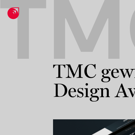
TM
TMC gewi
Design A