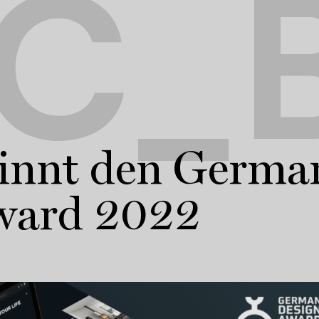
C_B
nnt den Germa
ward 2022