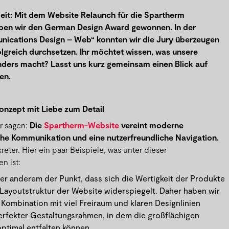
eit: Mit dem Website Relaunch für die Spartherm
en wir den German Design Award gewonnen. In der
nications Design – Web“ konnten wir die Jury überzeugen
lgreich durchsetzen.
Ihr möchtet wissen, was unsere
ers macht? Lasst uns kurz gemeinsam einen Blick auf
en.
nzept mit Liebe zum Detail
r sagen:
Die
Spartherm-Website
vereint moderne
he Kommunikation und eine nutzerfreundliche Navigation.
reter. Hier ein paar Beispiele, was unter dieser
n ist:
ter anderem der Punkt, dass sich die Wertigkeit der Produkte
 Layoutstruktur der Website widerspiegelt. Daher haben wir
n Kombination mit viel Freiraum und klaren Designlinien
perfekter Gestaltungsrahmen, in dem die großflächigen
optimal entfalten können.