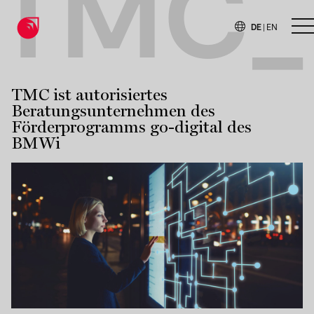
TMC_
DE
|
EN
H
TMC ist autorisiertes
Beratungsunternehmen des
Förderprogramms go-digital des
BMWi