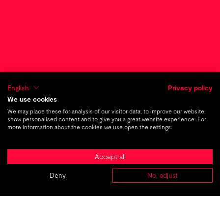
Video-Content: Erklärfilm,
Imagefilm, Produktvideo, 2D-
und-3D-Animationsfilme im
Marketing
English
Privacy policy
We use cookies
TMC_
The
We may place these for analysis of our visitor data, to improve our website,
Marketing
Company
show personalised content and to give you a great website experience. For
more information about the cookies we use open the settings.
®
Amplio
Accept all
WebTech und Digital Marketing für
Deny
No, adjust
ABOUT
AGENTUREN
PROJEKTE
KARRIERE
KONTAKT
mehr Sichtbarkeit