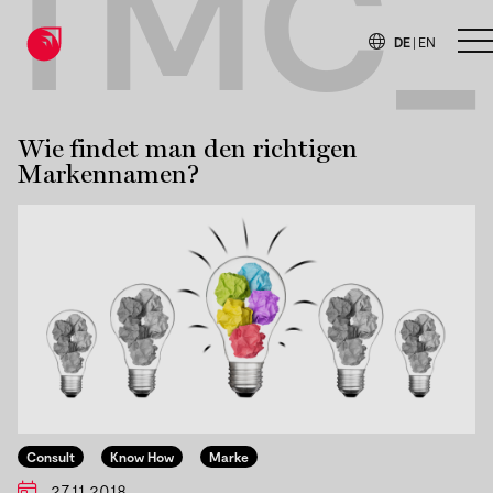
TMC_
DE
|
EN
H
Wie findet man den richtigen
Markennamen?
Consult
Know How
Marke
27.11.2018