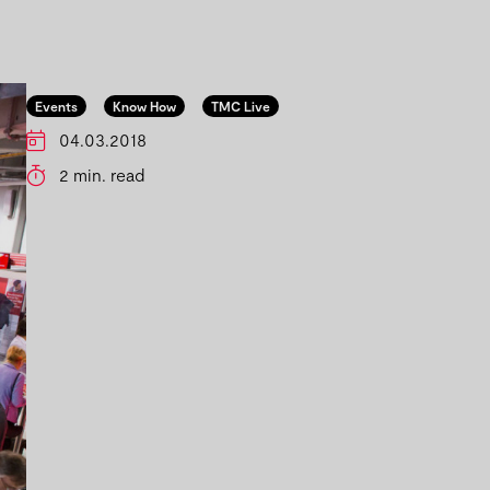
Events
Know How
TMC Live
04.03.2018
2 min. read