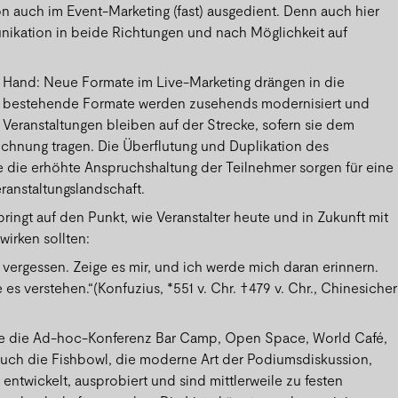
 auch im Event-Marketing (fast) ausgedient. Denn auch hier
ikation in beide Richtungen und nach Möglichkeit auf
der Hand: Neue Formate im Live-Marketing drängen in die
d bestehende Formate werden zusehends modernisiert und
te Veranstaltungen bleiben auf der Strecke, sofern sie dem
chnung tragen. Die Überflutung und Duplikation des
 die erhöhte Anspruchshaltung der Teilnehmer sorgen für eine
ranstaltungslandschaft.
ringt auf den Punkt, wie Veranstalter heute und in Zukunft mit
irken sollten:
 vergessen. Zeige es mir, und ich werde mich daran erinnern.
 es verstehen.“(Konfuzius, *551 v. Chr. †479 v. Chr., Chinesicher
wie die Ad-hoc-Konferenz Bar Camp, Open Space, World Café,
uch die Fishbowl, die moderne Art der Podiumsdiskussion,
entwickelt, ausprobiert und sind mittlerweile zu festen