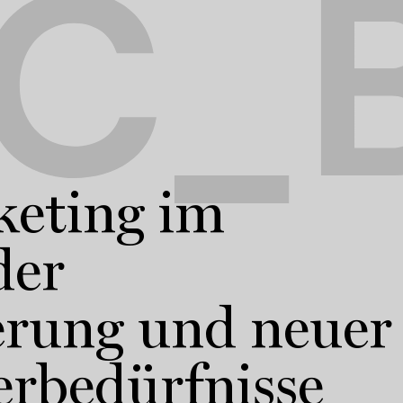
C_B
keting im
der
ierung und neuer
rbedürfnisse