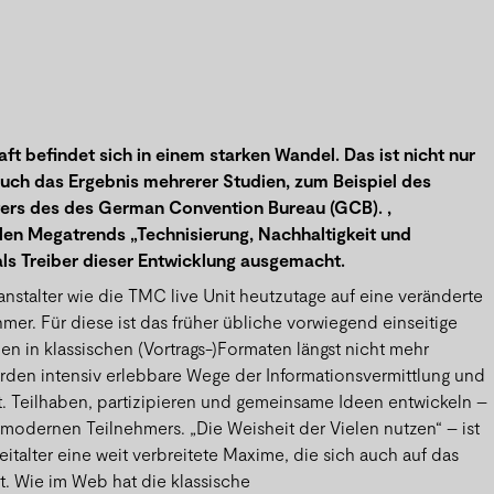
ft befindet sich in einem starken Wandel. Das ist nicht nur
uch das Ergebnis mehrerer Studien, zum Beispiel des
ers des des German Convention Bureau (GCB). ,
len Megatrends „Technisierung, Nachhaltigkeit und
ls Treiber dieser Entwicklung ausgemacht.
ranstalter wie die TMC live Unit heutzutage auf eine veränderte
mer. Für diese ist das früher übliche vorwiegend einseitige
n in klassischen (Vortrags-)Formaten längst nicht mehr
rden intensiv erlebbare Wege der Informationsvermittlung und
. Teilhaben, partizipieren und gemeinsame Ideen entwickeln –
 modernen Teilnehmers. „Die Weisheit der Vielen nutzen“ – ist
eitalter eine weit verbreitete Maxime, die sich auch auf das
t. Wie im Web hat die klassische