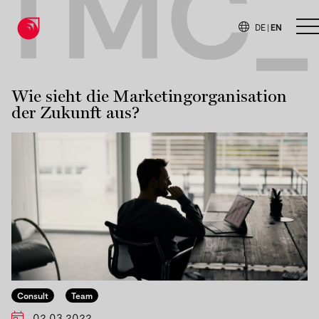
TMC_
DE
|
EN
O
Wie sieht die Marketingorganisation
der Zukunft aus?
Consult
Team
02.03.2022