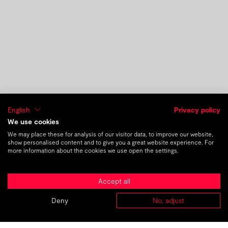
English
Privacy policy
We use cookies
We may place these for analysis of our visitor data, to improve our website,
show personalised content and to give you a great website experience. For
previous post
next post
more information about the cookies we use open the settings.
DE
|
EN
Accept all
Neue Junior Digital Content
Managerin: Carina Graskamp
Deny
No, adjust
ABOUT
AGENCIES
CASES
CAREER
CONTACT