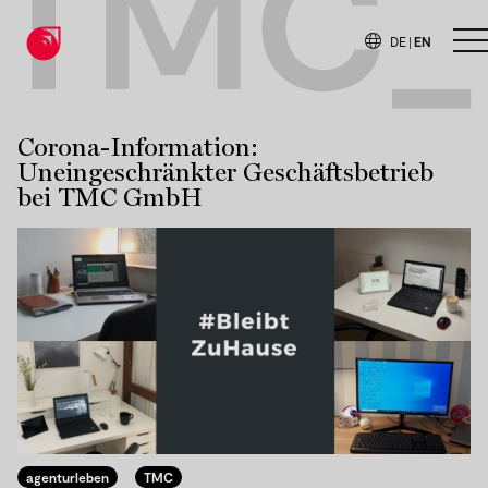
TMC_
DE
|
EN
O
Corona-Information:
Uneingeschränkter Geschäftsbetrieb
bei TMC GmbH
agenturleben
TMC