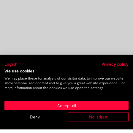
English
Privacy policy
We use cookies
We may place these for analysis of our visitor data, to improve our website,
show personalised content and to give you a great website experience. For
früherer Beitrag
nächster Beitrag
more information about the cookies we use open the settings.
DE
|
EN
Accept all
Neue Junior Digital Content
Managerin: Carina Graskamp
Deny
No, adjust
ABOUT
AGENTUREN
PROJEKTE
KARRIERE
KONTAKT