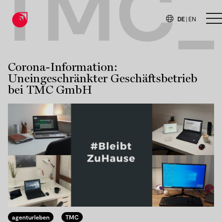
TMC_
DE
|
EN
H
Corona-Information:
Uneingeschränkter Geschäftsbetrieb
bei TMC GmbH
agenturleben
TMC