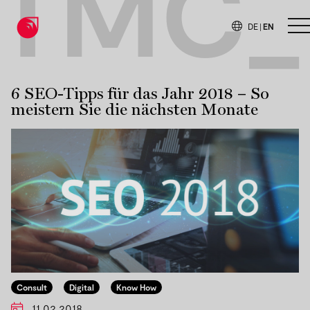
TMC_
DE
|
EN
O
6 SEO-Tipps für das Jahr 2018 – So
meistern Sie die nächsten Monate
Consult
Digital
Know How
11.02.2018