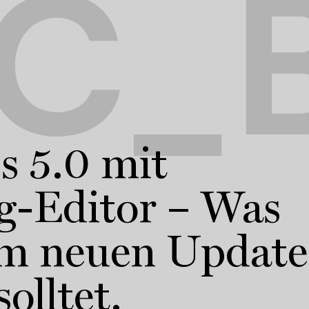
C_B
s 5.0 mit
g-Editor – Was
em neuen Update
olltet.