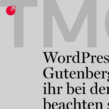
TM
WordPres
Gutenber
ihr bei d
beachten s