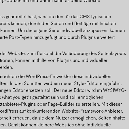
erg-Update mit und warum kann es deine Website
s gearbeitet hast, wirst du den für das CMS typischen
ereits kennen, durch den Seiten und Beiträge mit Inhalten
n können. Um die eigene Seite individuell anzupassen, können
erte Post-Typen hinzugefügt und durch Plugins erweitert
der Website, zum Beispiel die Veränderung des Seitenlayouts
tionen, können mithilfe von Plugins und individueller
erden.
öchten die WordPress-Entwickler diese individuellen
en. In drei Schritten wird ein neuer Style-Editor eingeführt,
erigen Editor ersetzen soll. Der neue Editor wird im WYSIWYG-
 is what you get“) gestaltet sein und soll ermöglichen,
ttanbieter-Plugins oder Page-Builder zu erstellen. Mit dieser
WordPress auf konkurrierenden Website-Framework-Anbieter,
btheit erfreuen, da sie dem Nutzer ermöglichen, Seiteninhalte
en. Damit können kleinere Websites ohne individuelle