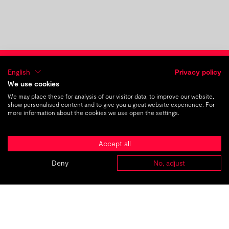
previous post
next post
DE
|
EN
English
Privacy policy
We use cookies
We may place these for analysis of our visitor data, to improve our website,
show personalised content and to give you a great website experience. For
Hallo Trainee Blog! – Annika
more information about the cookies we use open the settings.
Fiedler stellt sich vor
Accept all
Deny
No, adjust
ABOUT
AGENCIES
CASES
CAREER
CONTACT
TMC_
The
Marketing
Company