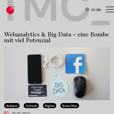
TMC_
DE
|
EN
O
Webanalytics & Big Data – eine Bombe
mit viel Potenzial
Analyse
Consult
Digital
Know How
10.10.2017