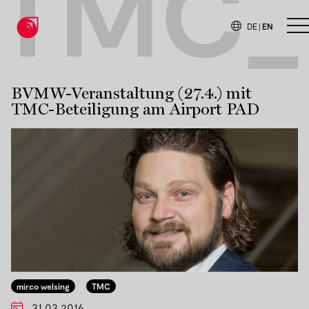
TMC_
DE
|
EN
O
BVMW-Veranstaltung (27.4.) mit
TMC-Beteiligung am Airport PAD
mirco welsing
TMC
31.03.2016