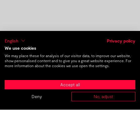
English
Privacy policy
We use cookies
We may place these for analysis of our visitor data, to improve our website,
show personalised content and to give you a great website experience. For
more information about the cookies we use open the settings.
previous post
next post
DE
|
EN
Accept all
Welttag des Buches
Deny
No, adjust
ABOUT
AGENCIES
CASES
CAREER
CONTACT
TMC_
The