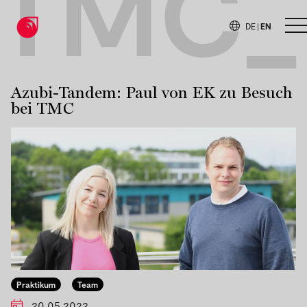
TMC_
DE
|
EN
O
Azubi-Tandem: Paul von EK zu Besuch
bei TMC
Praktikum
Team
20.05.2022