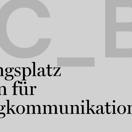
C_B
gsplatz
 für
gkommunikatio