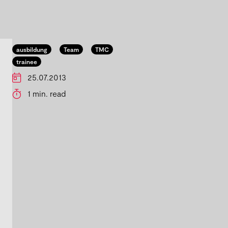
ausbildung
Team
TMC
trainee
25.07.2013
1 min. read