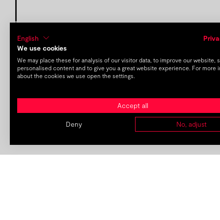
English
Priva
We use cookies
We may place these for analysis of our visitor data, to improve our website,
personalised content and to give you a great website experience. For more 
about the cookies we use open the settings.
Accept all
Deny
No, adjust
previous post