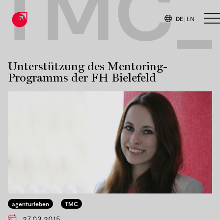
TMC_
DE
|
EN
H
Unterstützung des Mentoring-
Programms der FH Bielefeld
agenturleben
TMC
27.03.2015