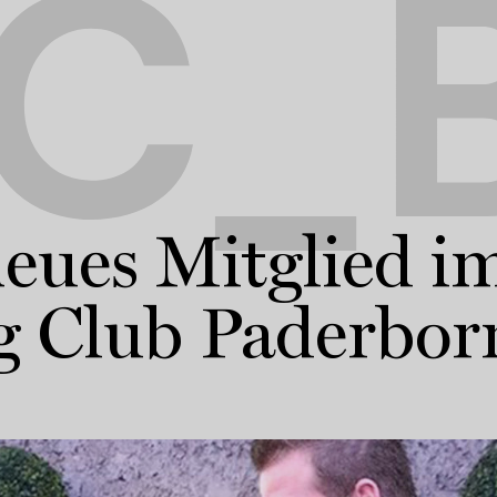
C_B
eues Mitglied i
g Club Paderbor