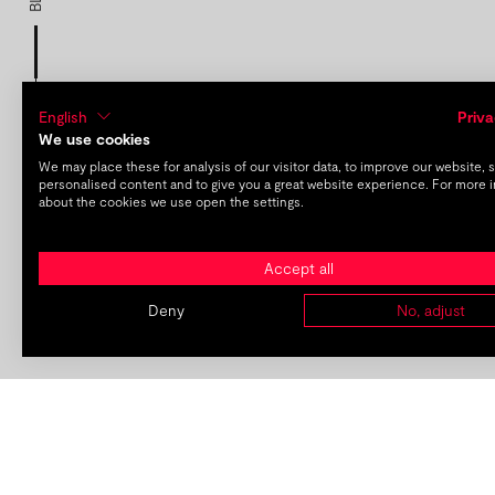
English
Priva
We use cookies
We may place these for analysis of our visitor data, to improve our website,
personalised content and to give you a great website experience. For more 
about the cookies we use open the settings.
Accept all
Deny
No, adjust
früherer Beitrag