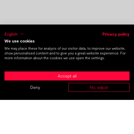
English
Privacy policy
We use cookies
We may place these for analysis of our visitor data, to improve our website,
show personalised content and to give you a great website experience. For
more information about the cookies we use open the settings.
früherer Beitrag
nächster Beitrag
DE
|
EN
Accept all
Auszubildender
Deny
No, adjust
Veranstaltungskaufmann (m/w)
ABOUT
AGENTUREN
PROJEKTE
KARRIERE
KONTAKT
ab Juli 2017 // in Paderborn