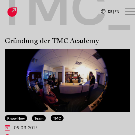
TMC_
DE
|
EN
H
Gründung der TMC Academy
Know How
Team
TMC
09.03.2017