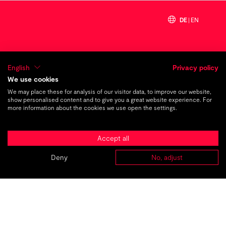
früherer Beitrag
nächster Beitrag
DE
|
EN
„Red Bull verleiht sich Flügel“-
English
Privacy policy
Felix Baumgartners
We use cookies
Rekordmission
We may place these for analysis of our visitor data, to improve our website,
show personalised content and to give you a great website experience. For
more information about the cookies we use open the settings.
Accept all
TMC_
The
Deny
No, adjust
ABOUT
Marketing
AGENTUREN
PROJEKTE
KARRIERE
KONTAKT
Company
®
Amplio
WebTech und Digital Marketing für