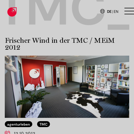
TMC_
DE
|
EN
H
Frischer Wind in der TMC / MEiM
2012
agenturleben
TMC
12.10.2012