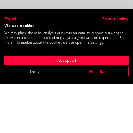
English
Privacy policy
We use cookies
We may place these for analysis of our visitor data, to improve our website,
show personalised content and to give you a great website experience. For
more information about the cookies we use open the settings.
früherer Beitrag
nächster Beitrag
DE
|
EN
Accept all
Ausbildungsplatz Kaufmann für
Deny
No, adjust
ABOUT
AGENTUREN
PROJEKTE
KARRIERE
KONTAKT
Marketingkommunikation (m/w)
TMC_
The
Marketing
Company